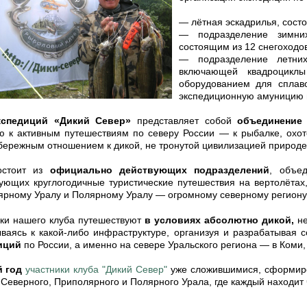
— лётная эскадрилья, сост
— подразделение зимних
состоящим из 12 снегоход
—
подразделение летни
включающей квадроцикл
оборудованием для сплав
экспедиционную амуницию 
спедиций «Дикий Север»
представляет собой
объединение 
ю к активным путешествиям по северу России
—
к рыбалке, охот
бережным отношением к дикой, не тронутой цивилизацией природе
остоит из
официально действующих подразделений
, объе
ующих круглогодичные туристические путешествия на вертолётах
ярному Уралу и Полярному Уралу
—
огромному северному региону
ки нашего клуба путешествуют
в условиях абсолютно дикой,
н
ваясь к какой-либо инфраструктуре, организуя и разрабатывая 
иций
по России, а именно на севере Уральского региона
—
в Коми,
 год
участники клуба "Дикий Север"
уже сложившимися, сформи
 Северного, Приполярного и Полярного Урала, где каждый находит 