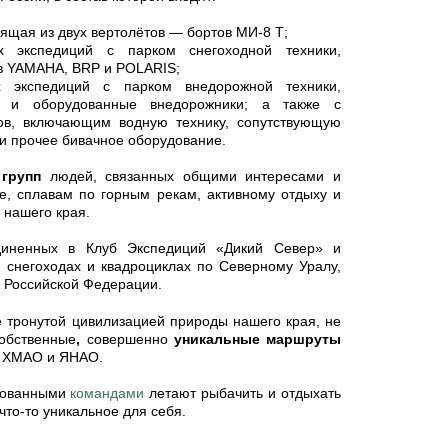
оящая из двух вертолётов — бортов МИ-8 Т;
 экспедиций с парком снегоходной техники,
ов YAMAHA, BRP и POLARIS;
х экспедиций с парком внедорожной техники,
ы и оборудованные внедорожники; а также с
ов, включающим водную технику, сопутствующую
и прочее бивачное оборудование.
групп
людей, связанных общими интересами и
е, сплавам по горным рекам, активному отдыху и
 нашего края.
диненных в Клуб Экспедиций «Дикий Север» и
, снегоходах и квадроциклах по Северному Уралу,
 Российской Федерации.
е тронутой цивилизацией природы нашего края, не
собственные
,
совершенно
уникальные маршруты
 ХМАО и ЯНАО.
рованными
командами
летают рыбачить и отдыхать
что-то уникальное для себя.