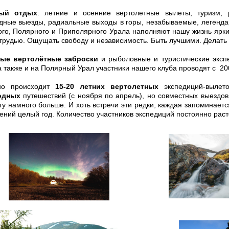
ный отдых
: летние и осенние вертолетные вылеты, туризм, 
дные выезды, радиальные выходы в горы, незабываемые, легенда
го, Полярного и Приполярного Урала наполняют нашу жизнь ярк
грудью. Ощущать свободу и независимость. Быть лучшими. Делать
ые вертолётные заброски
и рыболовные и туристические эксп
 также и на Полярный Урал участники нашего клуба проводят с 20
но происходит
15-20 летних вертолетных
экспедиций-вылет
одных
путешествий (с ноября по апрель), но совместных выездов
ту намного больше. И хоть встречи эти редки, каждая запоминаетс
ений целый год. Количество участников экспедиций постоянно раст