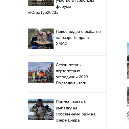
участие в туристком
19 НОЯБРЯ 2023
форуме
«ЮграТур2023»
Новое видео о рыбалке
на озере Ендра в
ХМАО.
16 НОЯБРЯ 2023
Сезон летних
вертолётных
экспедиций 2023.
8 НОЯБРЯ 2023
Подводим итоги.
Приглашаем на
рыбалку на
собственную базу на
20 ЯНВАРЯ 2023
озере Ендра