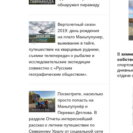
21 МАЯ 2020
обнаружил пирамиду
Вертолетный сезон
2019: день рождения
на плато Маньпупунер,
12 СЕНТЯБРЯ
выживание в тайге,
2019
путешествие на кварцевые рудники,
В
зимн
съемки телепередач о рыбалке и
собств
исследовательские экспедиции
спортсм
совместно с «Русским
дневные
географическим обществом».
отдачи 
Посмотрите, насколько
просто попасть на
Маньпупунёр и
19 АПРЕЛЯ 2019
Перевал Дятлова. В
разделе Отчеты интереснейший
рассказ о летнем путешествии по
Северному Уралу от социальной сети