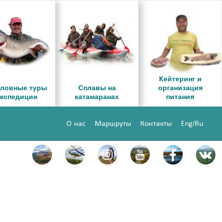
Кейтеринг и
ловные туры
Сплавы на
организация
экспедиции
катамаранах
питания
/
О нас
Маршруты
Контакты
Eng
Ru