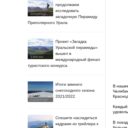
продолжаем
исследовать
18 ИЮНЯ 2022
загадочную Пирамиду
Приполярного Урала.
Проект «Загадка
Уральской пирамиды»
вышел в
11 МАЯ 2022
международный финал
туристского конкурса.
Итоги зимнего
В нашем
снегоходного сезона
Челябин
Краснод
2021/2022.
21 АПРЕЛЯ 2022
Каждый
удоволь
Спешите насладиться
В поезд
кадрами из трейлера к
больше.