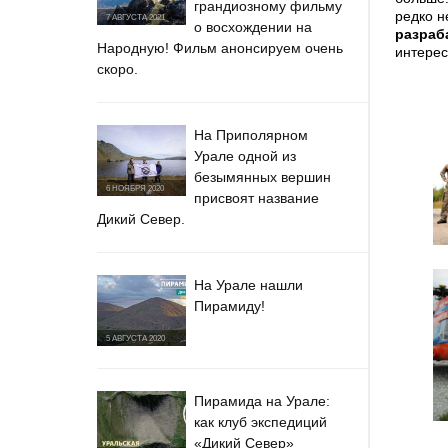
грандиозному фильму
редко н
7 АВГУСТА 2021
о восхождении на
разраб
Народную! Фильм анонсируем очень
интерес
скоро.
На Приполярном
Урале одной из
безымянных вершин
6 НОЯБРЯ 2020
присвоят название
Дикий Север.
На Урале нашли
Пирамиду!
5 АВГУСТА 2020
Пирамида на Урале:
как клуб экспедиций
«Дикий Север»