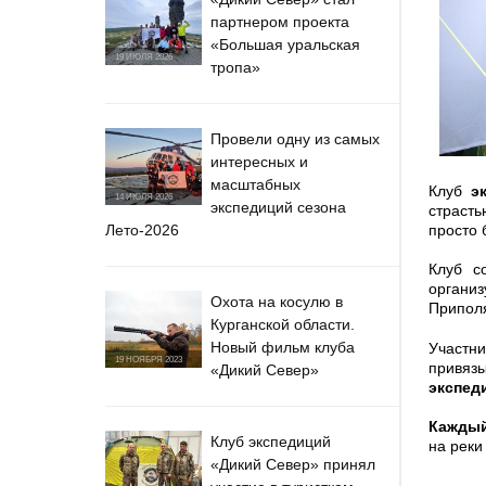
партнером проекта
«Большая уральская
19 ИЮЛЯ 2026
тропа»
Провели одну из самых
интересных и
масштабных
Клуб
эк
14 ИЮЛЯ 2026
экспедиций сезона
страсть
Лето-2026
просто 
Клуб с
организ
Охота на косулю в
Припол
Курганской области.
Новый фильм клуба
Участни
19 НОЯБРЯ 2023
привязы
«Дикий Север»
экспед
Каждый
Клуб экспедиций
на реки
«Дикий Север» принял