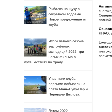
Актив
Рыбалка на щуку в
снегохо
секретном водоёме.
Северно
Новое предложение от
полной 
20 ОКТЯБРЯ 2022
клуба
Основн
ЯНАО, а
Итоги летнего сезона
Ежегод
вертолётных
снегох
или охо
экспедиций 2022: три
17 ОКТЯБРЯ 2022
впечатл
новых фильма о
путешествиях по Уралу.
Участники клуба
первыми побывали на
плато Мань-Пупу-Нёр и
18 ИЮНЯ 2022
Перевале Дятлова.
Летом 2022