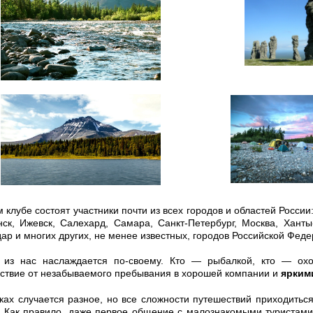
 клубе состоят участники почти из всех городов и областей России
ск, Ижевск, Салехард, Самара, Санкт-Петербург, Москва, Ханты
ар и многих других, не менее известных, городов Российской Феде
 из нас наслаждается по-своему. Кто
—
рыбалкой, кто
—
охо
ствие от незабываемого пребывания в хорошей компании и
ярким
ках случается разное, но все сложности путешествий приходитьс
 Как правило, даже первое общение с малознакомыми туристами