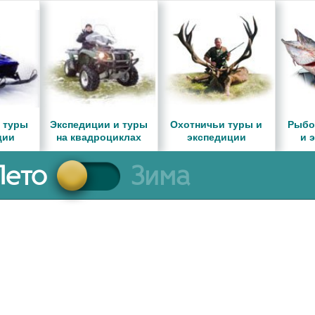
 туры
Экспедиции и туры
Охотничьи туры и
Рыбо
ции
на квадроциклах
экспедиции
и 
Лето
Зима