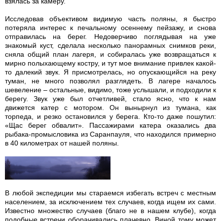
взялась за камеру.
Исследовав объективом видимую часть поляны, я быстро
потеряла интерес к печальному осеннему пейзажу, и снова
отправилась на берег. Недоверчиво поглядывая на уже
знакомый куст, сделала несколько панорамных снимков реки,
сняла общий план лагеря, и собиралась уже возвращаться к
мирно полыхающему костру, и тут мое внимание привлек какой-
то далекий звук. Я присмотрелась, но опускающийся на реку
туман, не много позволял разглядеть. В лагере началось
шевеление – остальные, видимо, тоже услышали, и подходили к
берегу. Звук уже был отчетливей, стало ясно, что к нам
движется катер с мотором. Он вынырнул из тумана, как
торпеда, и резко остановился у берега. Кто-то даже пошутил:
«Щас берег обвалит». Пассажирами катера оказались два
рыбака-промысловика из Саранпауля, что находился примерно
в 40 километрах от нашей поляны.
В любой экспедиции мы стараемся избегать встреч с местным
населением, за исключением тех случаев, когда ищем их сами.
Известно множество случаев (благо не в нашем клубе), когда
подобные встречи оборачивались плачевно. Виной тому может