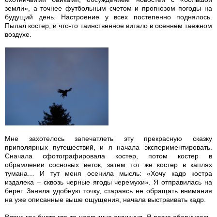
земли», а точнее футбольным счетом и прогнозом погоды на
будущий день. Настроение у всех постепенно поднялось.
Пылал костер, и что-то таинственное витало в осеннем таежном
воздухе.
Мне захотелось запечатлеть эту прекрасную сказку
приполярных путешествий, и я начала экспериментировать.
Сначала сфотографировала костер, потом костер в
обрамлении сосновых веток, затем тот же костер в каплях
тумана… И тут меня осенила мысль: «Хочу кадр костра
издалека – сквозь черные ягоды черемухи». Я отправилась на
берег. Заняла удобную точку, стараясь не обращать внимания
на уже описанные выше ощущения, начала выстраивать кадр.
Вдруг, как будто кто-то неслышно окликнул. Я резко обернулась,