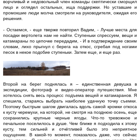
ворчливый и недовольный член команды скептически сморщил
лицо и оглядел остальных, ища поддержки. Но уставшие и
промокшие люди молча смотрели на руководителя, ожидая его
решения.
- Остаемся, - еще тверже повторил Вадим, - Лучше места для
посадки вертолета нам не найти. Ступеньки спрессуем, вещи и
катамараны по цепочке передадим, - И в подтверждение своим
словам, лихо прыгнул с берега на откос, сгребая под ногами
песок в некое подобие ступеньки. Затем еще, и еще раз.
Второй на берег поднялась я – единственная девушка в
экспедиции, фотограф и видео-оператор путешествия. Мне
хотелось снять весь процесс подъема вещей и катамаранов. Я
спешила, стараясь выбрать наиболее удачную точку съемки.
Поэтому быстрым шагом двигалась вдоль самой кромки откоса
к кусту черемухи, на которой, не смотря на позднюю осень, еще
сохранились крупные черные ягоды. Что-то тревожное и
печальное поселилось в душе. Чем ближе я подходила к этому
кусту, тем сильней и отчётливей было это неприятное
ощущение. В какой-то момент, показалось даже, что сейчас