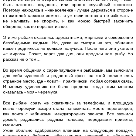
быть алкоголь, жадность, или просто случайный конфликт.
Поэтому находясь в «ненаселенке» лучше держаться в стороне
от жителей таежных земель, и уж если контакта не избежать –
не наливать, не спорить, и как можно быстрей закончить
общение, как не перспективное.
Эти же рыбаки оказались адекватными, мирными и совершенно
безобидными людьми. Но, даже не смотря на это, общение
наше продлилось не дольше получаса. После чего они укатили
«с миром». Позже, через два дня, они продали нам рыбу. Но
рассказ не о том…
Во время общения с саранпаульскими рыбаками, мы выяснили
для себя чудесный и радостный факт: на этой поляне есть
странное место, где «ловит», практически, любая сотовая связь.
И моему удивлению не было предела, когда этим местом
оказалась «моя» черемуха.
Все рыбаки сразу же схватились за телефоны, и площадка
возле черемухи вскоре стала напоминать место переговоров,
как почта с кабинками междугородних звонков. Все звонили
домой, радовались родным голосам, передавали приветы,
смеялись…
Ужин обильно сдабривался планами на следующие поездки,
охотничьими байками, обсуждением новостей с «большой