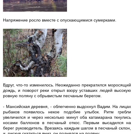
Напряжение росло вместе с опускающимися сумерками.
Вдруг, что-то изменилось. Неожиданно прекратился моросящий
дождь, и поворот реки открыл взору уставших людей высокую
ровную поляну с обрывистым песчаным берегом.
- Мансийская деревня, - облегченно выдохнул Вадим. На лицах
рыбаков появилось некое подобие улыбок. Ритм гребли
увеличился и через несколько минут оба катамарана ткнулись
носами баллонов в песчаный откос. Первым высадился на
берег руководитель. Врезаясь каждым шагом в песчаный склон,
и, рискуя скатиться вниз, он поднялся на поляну.