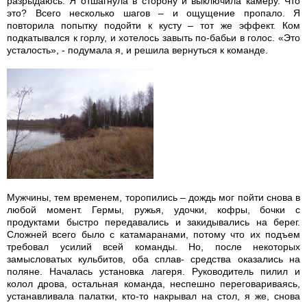
разрыдаюсь. Я отшагнула в сторону и выключила камеру. Что
это? Всего несколько шагов – и ощущение пропало. Я
повторила попытку подойти к кусту – тот же эффект. Ком
подкатывался к горлу, и хотелось завыть по-бабьи в голос. «Это
усталость», - подумала я, и решила вернуться к команде.
Мужчины, тем временем, торопились – дождь мог пойти снова в
любой момент. Гермы, ружья, удочки, кофры, бочки с
продуктами быстро передавались и закидывались на берег.
Сложней всего было с катамаранами, потому что их подъем
требовал усилий всей команды. Но, после некоторых
замысловатых кульбитов, оба сплав- средства оказались на
поляне. Началась установка лагеря. Руководитель пилил и
колол дрова, остальная команда, неспешно переговариваясь,
устанавливала палатки, кто-то накрывал на стол, я же, снова