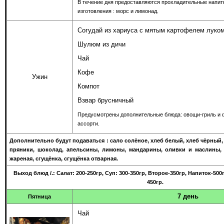
В течение дня предоставляются прохладительные напит
изготовления : морс и лимонад.
Согудай из хариуса с мятым картофелем луко
Шулюм из дичи
Чай
Кофе
Ужин
Компот
Взвар брусничный
Предусмотрены дополнительные блюда: овощи-гриль и 
ассорти.
Дополнительно будут подаваться : сало солёное, хлеб белый, хлеб чёрный,
пряники, шоколад, апельсины, лимоны, мандарины, оливки и маслины, 
жареная, сгущёнка, сгущёнка отварная.
Выход бл
юд
/
.: Салат: 200-250гр, Суп: 300-350гр, Второе-350гр, Напиток-50
450гр.
7 день
Пятница
Чай