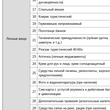
16
договорённости)
17
Спальный мешок
18
Коврик туристический
19
Гермомешок непромокаемый
20
Полотенце банное
Гигиенические принадлежности (зубная щетка, 
Личные вещи
21
шампунь и т.д.)
22
Рюкзак туристический 40-60л
23
Аптечка (личные медикаменты)
24
Крем для рук и лица, крем солнцезащитный
Средства личной гигиены, репелленты, аэрозо
25
предпочтениям)
26
Фото и видеоаппаратура (при наличии)
Сим-карта с услугой роуминга и дебетовым ба
27
в цивилизацию
28
Дополнительная провизия (алкогольные напитки
29
Средства связи на реке, рации (при наличии)