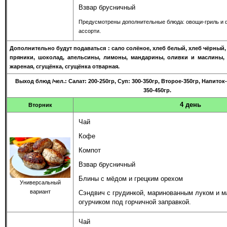
Взвар брусничный
Предусмотрены дополнительные блюда: овощи-гриль и 
ассорти.
Дополнительно будут подаваться : сало солёное, хлеб белый, хлеб чёрный,
пряники, шоколад, апельсины, лимоны, мандарины, оливки и маслины, 
жареная, сгущёнка, сгущёнка отварная.
Выход блюд
/чел.
: Салат: 200-250гр, Суп: 300-350гр, Второе-350гр, Напито
350-450гр.
4 день
Вторник
Чай
Кофе
Компот
Взвар брусничный
Блины с мёдом и грецким орехом
Универсальный
вариант
Сэндвич с грудинкой, маринованным луком и 
огурчиком под горчичной заправкой.
Чай