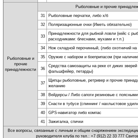
Рыболовные и прочие принадле
31
Рыболовные перчатки, либо х/б
32
Поляризационные очки (Иметь обязательно)
Принадлежности для рыбной ловли (кейс с ры
33
расходниками: блеснами, мухами и т.п.)
34
Нож складной перочинный, (либо охотничий на 
35
Оружие с набором и боеприпасом (при наличии
Рыболовные и
прочие
Средства самозащиты на реке от диких зверей 
36
принадлежности
фальшфейер, петарды)
Щипцы рыболовные, ретривер и прочие принад
37
желанию
38
Вейдерсы / Либо сапоги резиновые с поясными
39
Снасти в тубусе (спиннинг / нахлыстовое удил
40
GPS-навигатор либо компас
41
Зажигалка, спички
Все вопросы, связанные с личным и общим снаряжением экспедиции
руководителя клуба по тел.: +7 (912) 22 33 777 Свито