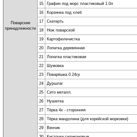
15
Графин под морс пластиковый 1.0л
16
Корзинка под хлеб
17
Скатерть
Поварские
принадлежности
18
Нож поварской
19
Картофелечистка
20
Лопатка деревянная
21
Лопатка пластиковая
22
Шумовка
23
Поварёшка 0.24гр
24
Дуршлаг
25
Сито металл.
26
Нуазетка
27
Тёрка 4х - сторонняя
28
Тёрка мандолина (для корейской морковки)
29
Венчик
30
Кисточки силиконовые