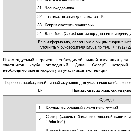
31
Чеснокодавилка
32
Таз пластиковый для салатов, 10л
33
Коврик-скатерть оранжевый
34
Ланч-бокс (Corex) контейнер для пищи индиви
Всю информацию, связанную с общим снаряжением
уточнить у руководителя клуба по тел.: +7 (912) 
Рекомендуемый перечень необходимой личной амуниции для
участников клуба экспедиций "Дикий Север", который
необходимо иметь каждому из участников экспедиции:
Перечень необходимой личной амуниции для участников клуба экспе
№
Наименование личного снаря
Одежда
1
Костюм рыболовный / охотничий летний
Свитер (сорочка тёплая из флисовой ткани ил
2
"PolarTec")
Штаны (кальсоны) теплые из флисовой ткани 