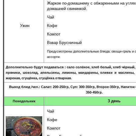
Жаркое по-домашнему с обжаренными на угля
домашней свининкой.
Чай
Ужин
Кофе
Компот
Взвар Брусничный
Предусмотрены дополнительные блюда: овощи-гриль и 
ассорти.
Дополнительно будут подаваться : сало солёное, хлеб белый, хлеб чёрный,
пряники, шоколад, апельсины, лимоны, мандарины, оливки и маслины, 
жареная, сгущёнка, сгущёнка отварная.
Выход блюд
/чел.
: Салат: 200-250гр, Суп: 300-350гр, Второе-350гр, Напито
350-450гр.
3 день
Понедельник
Чай
Кофе
Компот