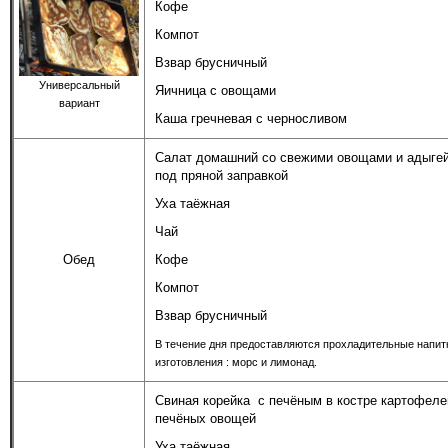
Кофе
Компот
Взвар брусничный
Универсальный
Яичница с овощами
вариант
Каша гречневая с черносливом
Салат домашний со свежими овощами и адыге
под пряной заправкой
Уха таёжная
Чай
Обед
Кофе
Компот
Взвар брусничный
В течение дня предоставляются прохладительные напит
изготовления : морс и лимонад.
Свиная корейка с печёным в костре картофеле
печёных овощей
Уха таёжная