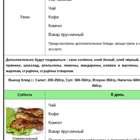
Чай
Ужин
Кофе
Компот
Взвар брусничный
Предусмотрены дополнительные блюда: овощи-гриль и 
ассорти.
Дополнительно будут подаваться : сало солёное, хлеб белый, хлеб чёрный,
пряники, шоколад, апельсины, лимоны, мандарины, оливки и маслины, 
жареная, сгущёнка, сгущёнка отварная.
Выход бл
юд
/
.: Салат: 200-250гр, Суп: 300-350гр, Второе-350гр, Напиток-50
450гр.
8 день
Суббота
Чай
Кофе
Компот
Взвар брусничный
Универсальный