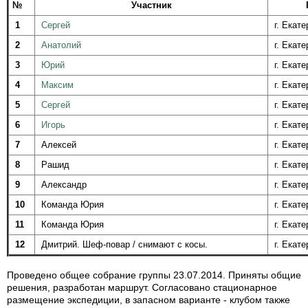
№
Участник
1
Сергей
г. Екате
2
Анатолий
г. Екате
3
Юрий
г. Екате
4
Максим
г. Екате
5
Сергей
г. Екате
6
Игорь
г. Екате
7
Алексей
г. Екате
8
Рашид
г. Екате
9
Александр
г. Екате
10
Команда Юрия
г. Екате
11
Команда Юрия
г. Екате
12
Дмитрий. Шеф-повар / снимают с косы.
г. Екат
Проведено общее собрание группы 23.07.2014. Приняты общие
решения, разработан маршрут. Согласовано стационарное
размещение экспедиции, в запасном варианте - клубом также