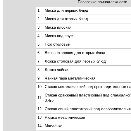
Поварские принадлежности
1
Миска для первых блюд
2
Миска для вторых блюд
3
Миска плоская
4
Миска под соус
5
Нож столовый
6
Вилка столовая для вторых блюд
7
Ложка столовая для первых блюд
8
Ложка чайная
9
Чайная пара металлическая
10
Стакан металлический под прохладительные на
Стакан оранжевый пластиковый под слабоалког
11
0.4гр
12
Стакан синий пластиковый под слабоалкогольны
13
Рюмка металлическая
14
Маслёнка