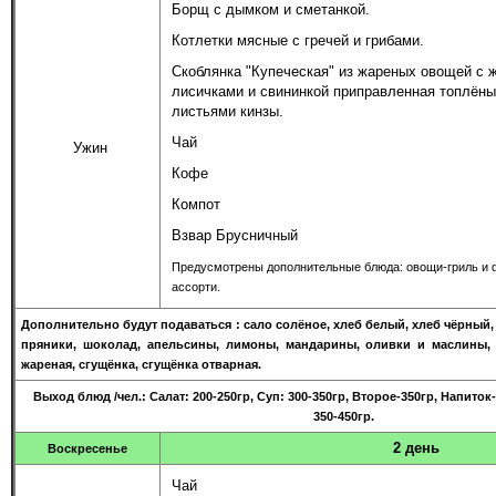
Борщ с дымком и сметанкой.
Котлетки мясные с гречей и грибами.
Скоблянка "Купеческая" из жареных овощей с
лисичками и свининкой приправленная топлён
листьями кинзы.
Чай
Ужин
Кофе
Компот
Взвар Брусничный
Предусмотрены дополнительные блюда: овощи-гриль и 
ассорти.
Дополнительно будут подаваться : сало солёное, хлеб белый, хлеб чёрный,
пряники, шоколад, апельсины, лимоны, мандарины, оливки и маслины, 
жареная, сгущёнка, сгущёнка отварная.
Выход блюд
/чел.
: Салат: 200-250гр, Суп: 300-350гр, Второе-350гр, Напито
350-450гр.
2 день
Воскресенье
Чай