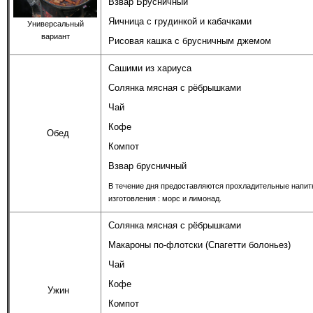
Взвар Брусничный
Яичница с грудинкой и кабачками
Универсальный
вариант
Рисовая кашка с брусничным джемом
Сашими из хариуса
Солянка мясная с рёбрышками
Чай
Кофе
Обед
Компот
Взвар брусничный
В течение дня предоставляются прохладительные напит
изготовления : морс и лимонад.
Солянка мясная с рёбрышками
Макароны по-флотски (Спагетти болоньез)
Чай
Кофе
Ужин
Компот