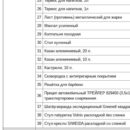
25
Термос для напитков, 2л
26
Термос для напитков, 1л
27
Лист (противень) металлический для жарки
28
Мангал усиленный
29
Коптильня походная
30
Стол кухонный
31
Казан алюминиевый, 20 л.
32
Казан алюминиевый, 10 л.
33
Кастрюля, 10 л.
34
Сковородка с антипригарным покрытием
35
Решётка для барбекю
Прицеп автомобильный ТРЕЙЛЕР 829450 (3,5х1
36
транспортировки снаряжения
37
Шатёр-веранда экспедиционный Greenell квадр
38
Стул-табуретка Volnix раскладной без спинки
39
Стул-кресло SIWEIDA раскладной со спинкой