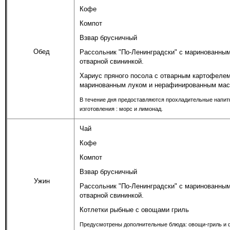
Кофе
Компот
Взвар брусничный
Обед
Рассольник "По-Ленинградски" с маринованны
отварной свининкой.
Хариус пряного посола с отварным картофеле
маринованным луком и нерафинированным мас
В течение дня предоставляются прохладительные напит
изготовления : морс и лимонад.
Чай
Кофе
Компот
Взвар брусничный
Ужин
Рассольник "По-Ленинградски" с маринованны
отварной свининкой.
Котлетки рыбные с овощами гриль
Предусмотрены дополнительные блюда: овощи-гриль и 