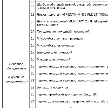
Шатёр мобильный зимний, закрытый, вентелир
11
6000х6000х4500мм
12
Лодка надувная «ФРЕГАТ» М-430
FM
JET (4000
Двигатель лодочный
MERCURY
25
JET
(Водомёт
13
тактный, 30л.с.
14
Холодильник походный переносной
15
Мясорубка с ручным приводом
16
Мясорубка электрическая
17
Блендер электрический
18
Миксер электрический
Основное
19
Термо-сумка для транспортировки и хранения п
оборудование
20
Термо-сумка для транспортировки и хранения з
и кухонные
21
Термо-сумка для транспортировки и хранения н
принадлежности
22
Бочка для продуктов
23
Термос армейский для горячих блюд 10л
24
Термос для напитков электрический с помпой, 