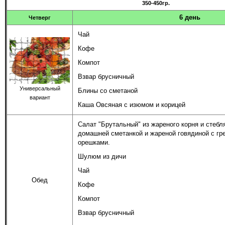
350-450гр.
6 день
Четверг
Чай
Кофе
Компот
Взвар брусничный
Универсальный
Блины со сметаной
вариант
Каша Овсяная с изюмом и корицей
Салат "Брутальный" из жареного корня и стебл
домашней сметанкой и жареной говядиной с гр
орешками.
Шулюм из дичи
Чай
Обед
Кофе
Компот
Взвар брусничный