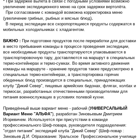
* При задержке вылета в связи с погодными условиями возможно
увеличение экспедиционного меню на срок задержки вертолёта.
При согласовании с командой возможна корректировка меню
.
(увеличение грибных, рыбных и мясных блюд)
В период экспедиции все скоропортящиеся продукты содержатся в
мобильных холодильниках с хладагентом.
ВАЖНО :
При подготовке продуктов после переработки для доставки
в место пребывания команды в процессе проведения экспедиции,
все необходимые продукты транспортируются упаковываются в
транспортировочную тару, доставляются на маршрут в специальных
термо-контейнерах и термо-сумках. Во время активного движения
команды на маршруте - хранение продуктов также предусмотрено в
специальных термо-контейнерах, а транспортировка горячих
обеденных блюд производится в специальных, принадлежащих
клубу "Дикий Север", пищевых армейских бидонах, флягах, колбах и
термосах, разработанных отечественными производителями для
питания военнослужащих в условиях полевой кухни.
Приведённый выше вариант меню - рабочий (
УНИВЕРСАЛЬНЫЙ
Вариант Меню "АЛЬФА"
), разработан Зиновьевым Дмитрием
Игоревичем. Используется при присутствии в команде
профессионального Шеф-повара, руководителя подразделения:
"отдел питания" экспедиций клуба "Дикий Север" (Шеф-повар :
Зиновьев Д.И. Образование: Уральское Профессиональное училище