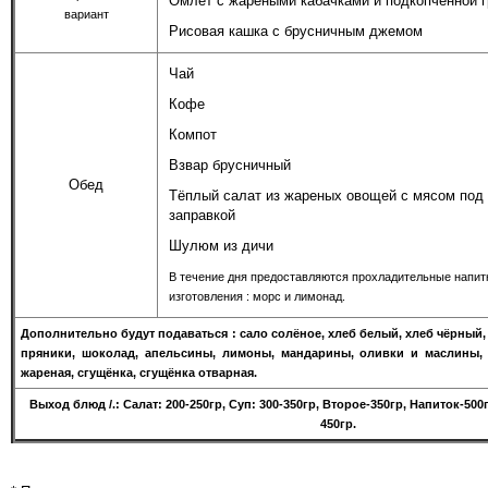
Омлет с жареными кабачками и подкопчённой 
вариант
Рисовая кашка с брусничным джемом
Чай
Кофе
Компот
Взвар брусничный
Обед
Тёплый салат из жареных овощей с мясом под 
заправкой
Шулюм из дичи
В течение дня предоставляются прохладительные напит
изготовления : морс и лимонад.
Дополнительно будут подаваться : сало солёное, хлеб белый, хлеб чёрный,
пряники, шоколад, апельсины, лимоны, мандарины, оливки и маслины, 
жареная, сгущёнка, сгущёнка отварная.
Выход бл
юд
/
.: Салат: 200-250гр, Суп: 300-350гр, Второе-350гр, Напиток-50
450гр.