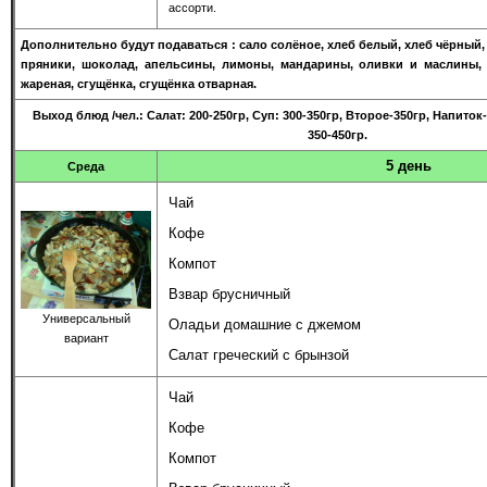
ассорти.
Дополнительно будут подаваться : сало солёное, хлеб белый, хлеб чёрный,
пряники, шоколад, апельсины, лимоны, мандарины, оливки и маслины, 
жареная, сгущёнка, сгущёнка отварная.
Выход блюд
/чел.
: Салат: 200-250гр, Суп: 300-350гр, Второе-350гр, Напито
350-450гр.
5 день
Среда
Чай
Кофе
Компот
Взвар брусничный
Универсальный
Оладьи домашние с джемом
вариант
Салат греческий с брынзой
Чай
Кофе
Компот