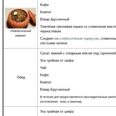
Кофе
Компот
Взвар брусничный
Томлёная гречневая кашка со сливочным масл
Универсальный
черносливом
вариант
Сэндвич со
слабосолёным хариусом
, сливочн
листьями зелени.
Салат зимний с отварным мясом под горчичной
Уха тройная от шефа
Чай
Кофе
Обед
Компот
Взвар Брусничный
В течение дня предоставляются прохладительные напит
изготовления : морс и лимонад.
Уха тройная от шефа