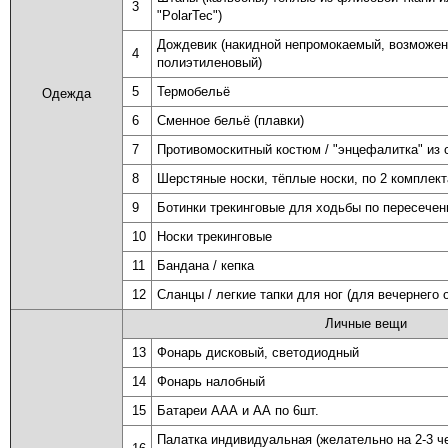
3
"PolarTec")
Дождевик (накидной непромокаемый, возможен
4
полиэтиленовый)
5
Термобельё
Одежда
6
Сменное бельё (плавки)
7
Противомоскитный костюм / "энцефалитка" из 
8
Шерстяные носки, тёплые носки, по 2 комплект
9
Ботинки трекинговые для ходьбы по пересечен
10
Носки трекинговые
11
Бандана / кепка
12
Сланцы / легкие тапки для ног (для вечернего 
Личные вещи
13
Фонарь дисковый, светодиодный
14
Фонарь налобный
15
Батареи ААА и АА по 6шт.
Палатка индивидуальная (желательно на 2-3 ч