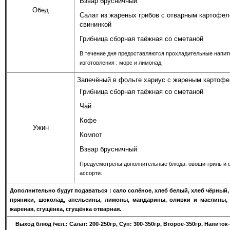
Взвар брусничный
Обед
Салат из жареных грибов с отварным картофел
свининкой
Грибница сборная таёжная со сметаной
В течение дня предоставляются прохладительные напит
изготовления : морс и лимонад.
Запечёный в фольге хариус с жареным картофе
Грибница сборная таёжная со сметаной
Чай
Кофе
Ужин
Компот
Взвар брусничный
Предусмотрены дополнительные блюда: овощи-гриль и 
ассорти.
Дополнительно будут подаваться : сало солёное, хлеб белый, хлеб чёрный,
пряники, шоколад, апельсины, лимоны, мандарины, оливки и маслины, 
жареная, сгущёнка, сгущёнка отварная.
Выход блюд /чел.: Салат: 200-250гр, Суп: 300-350гр, Второе-350гр, Напиток