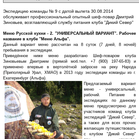
Экспедицию команды № 9 с датой вылета 30.08.2014
обслуживает профессиональный опытный шеф-повар Дмитрий
Зиновьев, возглавляющий службу питания клуба "Дикий Север"
Меню Русской кухни - 2. "УНИВЕРСАЛЬНЫЙ ВАРИАНТ". Рабочее
название в клубе "Меню Альфа".
Данный вариант меню рассчитан на 8 суток (7 дней, 8 ночей)
пребывания в экспедиции.
Приведённое ниже меню разработано Шеф-поваром клуба
Зиновьевым Дмитрием (прямой моб.тел. +7 (900) 197-65-83)
и
применено впервые в вертолётной заброске на реку Народа
(Приполярный Урал, ХМАО) в 2013 году экспедиции команды из г.
Екатеринбург (Альфа).
Предлагаемый вариант
меню - универсальный,
рабочий. Питание в
экспедициях по данному
меню предусмотрено для
участников команд клуба
экспедиций "Дикий Север",
а также для всех прочих
желающих путешествовать
с клубом "Дикий Север"