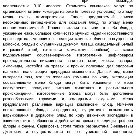
при команде,
численностью 9-10 человек. Стоимость комплекса услуг по
организации питания команды на реке (в полевых условиях) по этому
меню очень демократичная. Также предлагаемый список
необходимых ингредиентов для создания блюд по этому меню
вполне экономичный. Рацион питания включает в себя блюда,
указанные ниже, большое количество мучных изделий (собственного
производства в условиях экспедиции такие как: блины со сгущенным
молоком, оладьи с клубничным джемом, лаваш, самодельный белый
и ржаной хлеб, охотничьи камчатские лепёшки), а также
подразумевает собственноручное изготовление шеф-поваром
прохладительных витаминных напитков: соки, морсы, взвары,
лимонады, настойки на травах и прочих полезных для здоровья
напитков, включающих природные компоненты. Данный вид меню
интересен тем, что по желанию команды по ходу экспедиции
составляющие меню блюда могут быть изменены по мере
поступления продуктов питания животного и растительного
происхождения, изготовленные блюда могут быть дополнены
разнообразными горячими и холодными закусками. Меню
предполагает различные вариации компоновки блюд. Изменяя
составляющие блюда ингредиенты, существует возможность
варьирования и доработки блюд по ходу движения экспедиции в
зависимости от собранных и добытых за время экспедиции трофеев
флоры и фауны. Сервировка стола также разработана Зиновьевым
Дмитрием и осуществляется по его уникальной технологии,