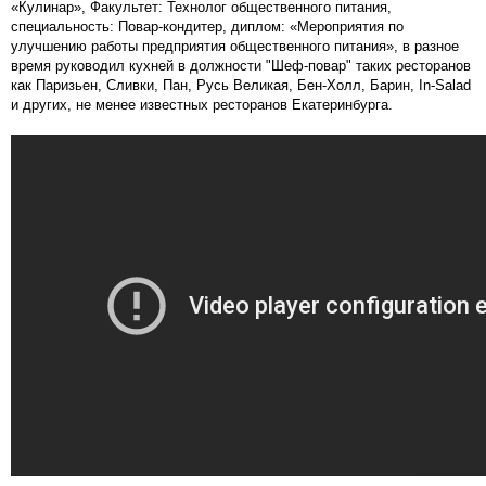
«Кулинар», Факультет: Технолог общественного питания,
специальность: Повар-кондитер, диплом: «Мероприятия по
улучшению работы предприятия общественного питания», в разное
время руководил кухней в должности "Шеф-повар" таких ресторанов
как Паризьен, Сливки, Пан, Русь Великая, Бен-Холл, Барин, In-Salad
и других, не менее известных ресторанов Екатеринбурга.