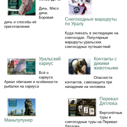
Дичь. Мясо
дичи.
Боровая
Снегоходные маршруты
дичь и способы её
по Уралу
приготовления
Куда поехать в экспедицию на
снегоходах. Популярные
маршруты уральских
снегоходных путешествий
Уральский
Контакты с
хариус
дикими
животными
Всё о
хариусе.
Опасности
Ареал обитания и особенности
контактов, самозащита при
рыбалки на хариуса
нападении на человека
Перевал
Дятлова
Вертолётные
туры и
Маньпупунер
снегоходные туры на Перевал
Дятлова