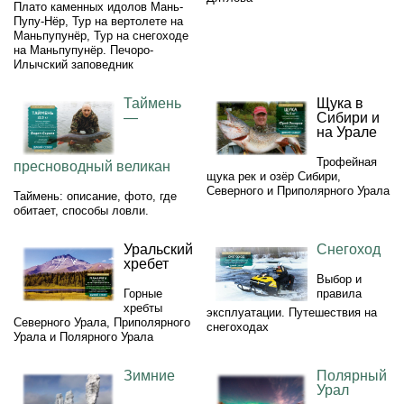
Плато каменных идолов Мань-
Пупу-Нёр, Тур на вертолете на
Маньпупунёр, Тур на снегоходе
на Маньпупунёр. Печоро-
Илычский заповедник
Таймень
Щука в
—
Сибири и
на Урале
Трофейная
пресноводный великан
щука рек и озёр Сибири,
Северного и Приполярного Урала
Таймень: описание, фото, где
обитает, способы ловли.
Уральский
Снегоход
хребет
Выбор и
Горные
правила
хребты
эксплуатации. Путешествия на
Северного Урала, Приполярного
снегоходах
Урала и Полярного Урала
Зимние
Полярный
Урал