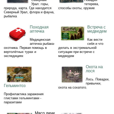
Урал: горы,
тетерева,
природа, карта. Где находится
способы охоты, оружие
Северный Урал, флора и фауна,
рыбалка
Походная
Встреча с
аптечка
медведем
Медицинская
Как вести
аптечка рыбака-
себя и что
охотника. Первая помощь в
делать в экстремальной
вертолётных турах и
ситуации при встрече с
экспедициях
медведем
Охота на
лося
Лось. Повадки,
привычки,
Гельминтоз
охота на сохатого.
Профилактика заражения
глистами гельминтами -
паразитами
Мясо дичи