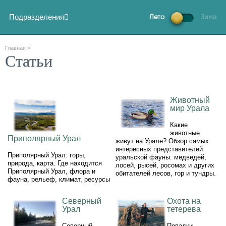
Подразделения
Лето
Зима
Главная
>
Статьи
Животный
мир Урала
Какие
животные
Приполярный Урал
живут на Урале? Обзор самых
интересных представителей
Приполярный Урал: горы,
уральской фауны: медведей,
природа, карта. Где находится
лосей, рысей, росомах и других
Приполярный Урал, флора и
обитателей лесов, гор и тундры.
фауна, рельеф, климат, ресурсы
Северный
Охота на
Урал
тетерева
Северный
Повадки