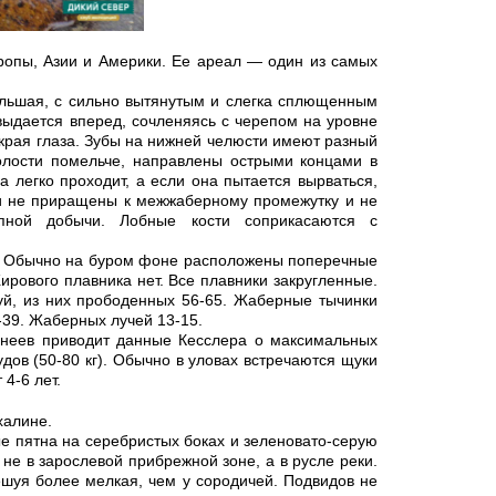
ропы, Азии и Америки. Ее ареал — один из самых
большая, с сильно вытянутым и слегка сплющенным
выдается вперед, сочленяясь с черепом на уровне
 края глаза. Зубы на нижней челюсти имеют разный
полости помельче, направлены острыми концами в
а легко проходит, а если она пытается вырваться,
и не приращены к межжаберному промежутку и не
пной добычи. Лобные кости соприкасаются с
ия. Обычно на буром фоне расположены поперечные
рового плавника нет. Все плавники закругленные.
й, из них прободенных 56-65. Жаберные тычинки
-39. Жаберных лучей 13-15.
абанеев приводит данные Кесслера о максимальных
дов (50-80 кг). Обычно в уловах встречаются щуки
 4-6 лет.
халине.
е пятна на серебристых боках и зеленовато-серую
 не в зарослевой прибрежной зоне, а в русле реки.
шуя более мелкая, чем у сородичей. Подвидов не