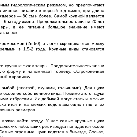
зным гидрологическим режимом, но предпочитают
а хищное питание в первый год жизни, при длине
азмеров — 80 см и более. Самой крупной является
—6-м году жизни. Продолжительность жизни 20 лет
меры, в ее питании большое значение имеют
тках рек.
хромосомов (2n-50) и легко скрещиваются между
зрелыми в 1.5-2 года. Крупные виды становятся
олее крупные экземпляры. Продолжительность жизни
тую форму и напоминает торпеду. Остроконечная
ный в крапинку.
рыбой (плотвой, окунями, гольянами). Для щуки
 особи ее собственного вида. Помимо этого, щуки
ми отбросами. Их добычей могут стать и мелкие
охотится и на мелких водоплавающих птиц и их
твенных размеров.
у можно найти всюду. У нас самые крупные щуки
уральских небольших рек изредка попадается особи
 Самые огромные щуки водятся в Вычегде, Сосьве,