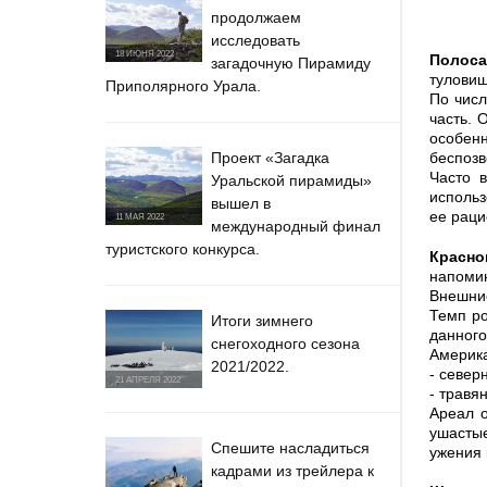
продолжаем
исследовать
18 ИЮНЯ 2022
Полоса
загадочную Пирамиду
туловищ
Приполярного Урала.
По числ
часть. 
особен
Проект «Загадка
беспоз
Часто в
Уральской пирамиды»
использ
вышел в
ее раци
11 МАЯ 2022
международный финал
туристского конкурса.
Красно
напомин
Внешние
Темп ро
Итоги зимнего
данного
снегоходного сезона
Америка
2021/2022.
- север
21 АПРЕЛЯ 2022
- травя
Ареал о
ушастые
Спешите насладиться
ужения 
кадрами из трейлера к