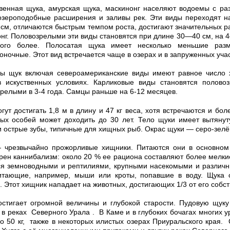
венная щука, амурская щука, маскинонг населяют водоемы с ра
озероподобные расширения и заливы рек. Эти виды переходят н
 см, отличаются быстрым темпом роста, достигают значительных р
нг. Половозрелыми эти виды становятся при длине 30—40 см, на 4
ого более. Полосатая щука имеет несколько меньшие раз
оночные. Этот вид встречается чаще в озерах и в запруженных учас
ды щук включая североамериканские виды имеют равное число 
в искуственных условиях. Карликовые виды становятся полово
релыми в 3-4 года. Самцы раньше на 6-12 месяцев.
гут достигать 1,8 м в длину и 47 кг веса, хотя встречаются и б
ных особей может доходить до 30 лет. Тело щуки имеет вытяну
и острые зубы, типичные для хищных рыб. Окрас щуки — серо-зелё
 чрезвычайно прожорливые хищники. Питаются они в основном 
рен каннибализм: около 20 % ее рациона составляют более мелкие
я земноводными и рептилиями, крупными насекомыми и различны
итающие, например, мыши или кроты, попавшие в воду. Щука 
. Этот хищник нападает на животных, достигающих 1/3 от его собс
остигает огромной величины и глубокой старости. Пудовую щук
 в реках Северного Урала . В Каме и в глубоких бочагах многих 
о 50 кг, также в некоторых илистых озерах Приуральского края.