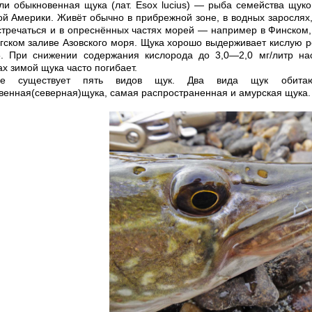
ли обыкновенная щука (лат. Esox lucius) — рыба семейства щук
й Америки. Живёт обычно в прибрежной зоне, в водных зарослях
стречаться и в опреснённых частях морей — например в Финском,
гском заливе Азовского моря. Щука хорошо выдерживает кислую 
5. При снижении содержания кислорода до 3,0—2,0 мг/литр на
х зимой щука часто погибает.
е существует пять видов щук. Два вида щук обитают 
енная(северная)щука, самая распространенная и амурская щука. 