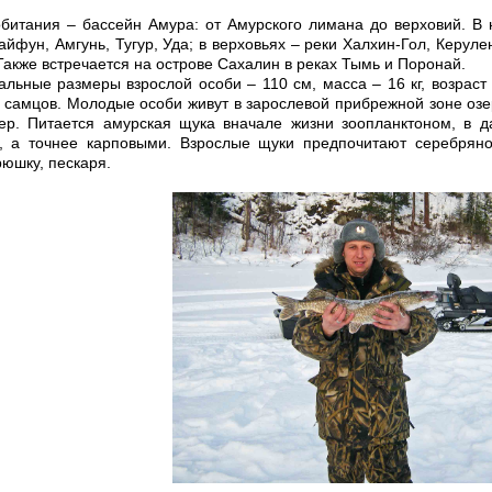
битания – бассейн Амура: от Амурского лимана до верховий. В н
айфун, Амгунь, Тугур, Уда; в верховьях – реки Халхин-Гол, Керуле
Также встречается на острове Сахалин в реках Тымь и Поронай.
льные размеры взрослой особи – 110 см, масса – 16 кг, возраст 
 самцов. Молодые особи живут в зарослевой прибрежной зоне озер
зер. Питается амурская щука вначале жизни зоопланктоном, в
, а точнее карповыми. Взрослые щуки предпочитают серебряног
юшку, пескаря.