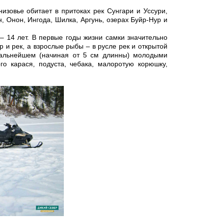
изовье обитает в притоках рек Сунгари и Уссури,
н, Онон, Ингода, Шилка, Аргунь, озерах Буйр-Нур и
– 14 лет. В первые годы жизни самки значительно
 и рек, а взрослые рыбы – в русле рек и открытой
 дальнейшем (начиная от 5 см длинны) молодыми
о карася, подуста, чебака, малоротую корюшку,