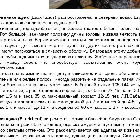
венная щука
(Esox lucius) распространена в северных водах Ев
х ареалов среди пресноводных рыб.
линенное, торпедообразное, несколько сжатое с боков. Голова 
Рот большой, занимает половину длины головы, нижняя челюсть 
вертикали глаза. Верхняя челюсть заходит за вертикаль переднего
и служат для захвата жертвы. Зубы на других костях ротовой 
и могут погружаться в слизистую оболочку. Благодаря этому добыч
ные зубы поднимаются и удерживают жертву. Жаберные перепонк
ы между собой, что способствует заглатыванию очень кру
затылочными.
 тела очень изменчива по цвету в зависимости от среды обитан
леные или белые полосы, иногда разбитые на отдельные пятна. Жи
 и брюшные плавники маленькие. В боковой линии 105-144 чешу
е и толстые, с расплющенной вершиной, их обычно 29-45, чаще 33
ет 1,5 м и веса 35 кг, максимальный возраст 12-15 лет. Л.П.С
х щук в монастырских водоемах длиной до 2 м и массой до 4-5 пу
о 1 м и массой до 12 кг, в среднем 50-60 см, масса 1-2 кг и возраст
ая щука
(Е. reicherti) встречается только в бассейне Амура и на Са
ении со щукой обыкновенной, окраска амурской щуки имеет темны
 со светлым оттенком. Это рассматривается как адаптация к жизни
окрывает верхнюю часть головы, туловища и щеки щуки. Сама че