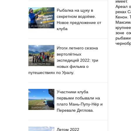
имеет.
Ареал о
Рыбалка на щуку в
реках С
секретном водоёме.
Кенон. 
Максима
Новое предложение от
20 ОКТЯБРЯ 2022
крупнее
клуба
зоне о
рыбами
чернобр
Итоги летнего сезона
вертолётных
экспедиций 2022: три
17 ОКТЯБРЯ 2022
новых фильма о
путешествиях по Уралу.
Участники клуба
первыми побывали на
плато Мань-Пупу-Нёр и
18 ИЮНЯ 2022
Перевале Дятлова.
Летом 2022