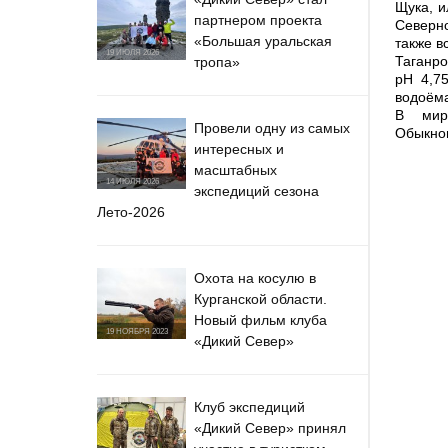
Щука, и
партнером проекта
Северно
«Большая уральская
также в
19 ИЮЛЯ 2026
Таганро
тропа»
pH 4,7
водоёма
В мир
Провели одну из самых
Обыкнов
интересных и
масштабных
14 ИЮЛЯ 2026
экспедиций сезона
Лето-2026
Охота на косулю в
Курганской области.
Новый фильм клуба
19 НОЯБРЯ 2023
«Дикий Север»
Клуб экспедиций
«Дикий Север» принял