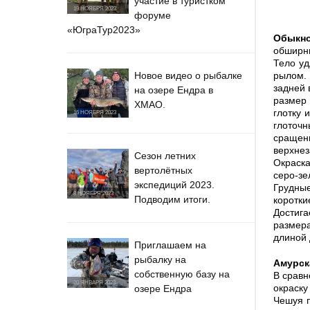
участие в туристком
19 НОЯБРЯ 2023
форуме
«ЮграТур2023»
Обыкно
обширны
Тело уд
Новое видео о рыбалке
рылом. 
задней 
на озере Ендра в
размер 
ХМАО.
глотку 
16 НОЯБРЯ 2023
глоточ
сращен
верхне
Сезон летних
Окраска
вертолётных
серо-зе
экспедиций 2023.
Грудные
8 НОЯБРЯ 2023
Подводим итоги.
коротки
Достига
размера
длиной д
Приглашаем на
рыбалку на
Амурск
собственную базу на
В сравн
20 ЯНВАРЯ 2023
окраску
озере Ендра
Чешуя п