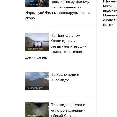
Щука-м
грандиозному фильму
7 АВГУСТА 2021
маскел
о восхождении на
видоизм
Народную! Фильм анонсируем очень
Предпоч
скоро.
около 5
жизни —
На Приполярном
Урале одной из
безымянных вершин
6 НОЯБРЯ 2020
присвоят название
Дикий Север.
На Урале нашли
Пирамиду!
5 АВГУСТА 2020
Пирамида на Урале:
как клуб экспедиций
«Дикий Север»