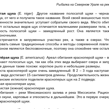
Рыбалка на Северном Урале на ре
тая щука
(Е. niger) Другое название полосатой щуки – черна
а, от чего и получила такое название. Всей своей внешностью по
енности значительно уступает собратьям своего вида. Место оби
От остальных видов щук отличается маленькими размерами тела, 
ность полосатой щуки – замедленный рост. Она является так
воночными.
стречается в запруженных участках рек, а также в озерах. Чт
овать самые традиционные способы и методы современной ловли щ
оном являются беспозвоночные, поэтому она спокойнее чем остал
пёрая щука
(Е. americanus) Ареал обитания красноперой щуки – в
ают полосатых щук, так как оба этих вида выбирают озера и запр
 данные также похожи: короткое рыло и небольшие размеры.
ста красноперой щуки очень замедленный. В 2 – 3 года наступае
 вида достигают 15 сантиметров длинны. Продолжительность жизни
нские ихтиологи поделили красноперых щук на 2 подвида:
ная красноперая шука;
нистая (южная) красноперая щука.
битания – реки Мексиканского залива и река Миссисипи. Рацио
 окуни, карповые и этеосмоты в дальнейшем. Это в первую очере
красноперой щуки.