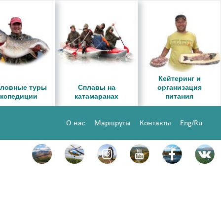
Кейтеринг и
ловные туры
Сплавы на
организация
экспедиции
катамаранах
питания
/
О нас
Маршруты
Контакты
Eng
Ru