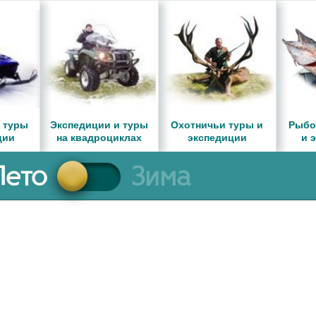
 туры
Экспедиции и туры
Охотничьи туры и
Рыбо
ции
на квадроциклах
экспедиции
и 
Лето
Зима