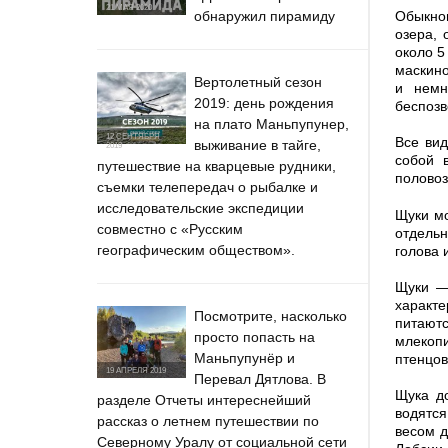
21 МАЯ 2020
обнаружил пирамиду
Обыкно
озера, 
около 5
маскино
Вертолетный сезон
и немн
2019: день рождения
беспозв
на плато Маньпупунер,
12 СЕНТЯБРЯ
Все ви
выживание в тайге,
2019
собой 
путешествие на кварцевые рудники,
половоз
съемки телепередач о рыбалке и
исследовательские экспедиции
Щуки мо
совместно с «Русским
отдель
географическим обществом».
голова 
Щуки —
характе
Посмотрите, насколько
питаютс
просто попасть на
млекоп
Маньпупунёр и
птенцов
19 АПРЕЛЯ 2019
Перевал Дятлова. В
Щука д
разделе Отчеты интереснейший
водятся
рассказ о летнем путешествии по
весом д
Северному Уралу от социальной сети