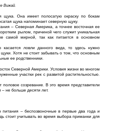
ке Вижай.
я щука. Она имеет полосатую окраску по бокам
лосатая щука напоминает северную щуку.
тания – Северная Америка, а точнее восточная ее
коротким рылом, причиной чего служит уникальная
же самой мирной, так как питается в основном
о касается ловли данного вида, то здесь нужно
уки. Хотя не стоит забывать о том, что основным
ьные ее родственники.
осток Северной Америки. Условия жизни во многом
уженные участки рек с развитой растительностью.
т половое созревание. В это время представители
 – не больше десяти лет.
н питания – беспозвоночные в первые два года и
дь стоит учитывать во время выбора приманки для