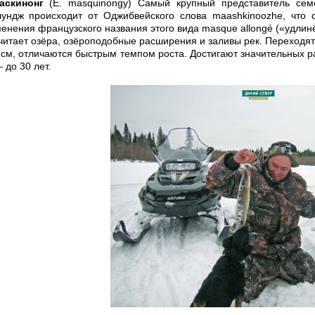
аскинонг
(Е. masquinongy) Самый крупный представитель сем
лундж происходит от Оджибвейского слова maashkinoozhe, что 
енения французского названия этого вида masque allongé («удлин
итает озёра, озёроподобные расширения и заливы рек. Переходят 
 см, отличаются быстрым темпом роста. Достигают значительных р
 до 30 лет.