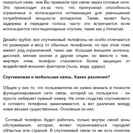
оказаться ниже, чем Вы привыкли при связи через сотовые сети.
Это происходит из-за того, что пропускная способность
ограничена и используются оптимизация для уменьшения
потребляемой мощности аппаратом. Также, может быть
задержка в передаче голоса, часто это встречается если
используются геостационарные спутник, такие как у Inmarsat.
Дизайн трубок: все спутниковый телефоны не особо отличаются
по размерам и весу от обычных телефонов, но при этом тоже
имеют ряд ограничений, таких как: большая внешняя антенна,
дисплей, мягкие кнопки и другие опции, но вместе с тем,
жертвуя этим, телефон становится более защищен от
воздействий внешних факторов (пыль, вода, удары).
Спутниковая и мобильная связь. Какие различия?
Общее у них то, что пользователю не нужно вникать в тонкости
функционирования сети связи, которой он пользуется - он
просто набирает нужный номер. На этом сходства спутникового
и сотового телефона заканчиваются, а вот различия между
ними весьма существенные. Основные из них:
Сотовый телефон будет работать только внутри своей зоны
обслуживания, которая, может ограничиваться городом/
областью или страной. В спутниковой связи то же есть понятие