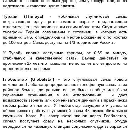
Стоимость звонков несколько дороже, чем у конкурентов, но за
надежность и качество нужно платить.
Турайя (Thuraya)
- мобильная спутниковая связь,
покрывающая одну треть земного шара и предлагающая
относительно недорогие звонки своим абонентам. Спутниковые
телефоны Турайя совмещены с сотовыми, в которых есть
приемник GPS, определяющий местонахождение с точностью
до 100 метров. Связь доступна на 1/3 территории России .
У Турайи вполне доступные тарифы, от 0.6$ за минуту,
стабильную и качественную связь. Ваучер действует на
протяжении 2х лет, что позволяет не пополнять счет достаточно
продолжительное время.
Глобалстар (Globalstar)
– это спутниковая связь нового
поколения. Глобалстар предоставляет телефонную связь в тех
районах Земли, где раньше ее не было вообще или были
серьезные ограничения в ее использовании, и дает
возможность звонить или обмениваться данными в практически
любом районе планеты. У Глобалстар запущенно и успешно
обеспечивают работу спутниковой связи 48 низкоорбитальных
спутников. Когда Вы совершаете звонок через Глобалстар,
сигнал поступает сразу на несколько спутников, откуда
передаются на наземную станцию сопряжения, где выбирается