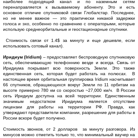
наиболее подходящий канал и по наземным сетям
перенаправляется к вызываемому абоненту. Это и есть
основное отличие спутниковой связи Глобалстар. Последнее,
но не менее важное — это практически никакой задержки
голоса и эхо, особенно по сравнению с операторыми, которые
использую среднеорбитальные и геостационарные спутники.
Стоимость связи от 1.4$ за минуту и еще дешевле, если
использовать сотовый канал).
Иридиум (Iridium)
– предоставляет беспроводную спутниковую
сеть, обеспечивающую телефоннию везде и всегда. Связь от
Иридиума покрывает всю поверхность Земли. Это также
единственная сеть, которая будет работать на полюсах. В
настоящее время орбитальная группировка Iridium насчитывает
66 спутников, обращающихся вокруг Земли по 11 орбитам на
высоте примерно 780 км со скоростью ~27,000 км/ч. В России
сеть Иридиум доступна на всей территории. Единственным
значимым недостатком Иридиума является отсутствие
лицензии для работы на территории РФ. Правда, как
утверждают представители компании, разрешение для работы в
России вскоре будет получено.
Стоимость звонков, от 2 долларов за минуту разговора. Из
минусов можно отметить только то, что минимальный ваучер на