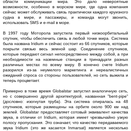
области коммуникации мира. Это дало невероятные
возможности, особенно в морском мире, где одна компания
сейчас может обслуживать связь практически каждого круизного
судна в мире, и пассажиры, и команда могут звонить,
использовать SMS и e-mail в море.
В 1997 году Моторола запустила первый низкоорбитальный
спутник, чтобы обеспечить связь в любой точке мира. Система
была названа Iridium и сейчас состоит из 66 спутников, которые
покрыли связью весь земной шар. Соединение спутников,
которые передают сигнал непосредственно между собой, а при
необходимости на наземные станции в тринадцати разных
различных местах по всему миру. В конечно счете Iridium
разорился из-за неумелого маркетинга и нереалистичных
ожиданий спроса со стороны пользователей, но сеть выжила и
теперь процветает.
Примерно в тоже время Globalstar запустил аналогичную сеть,
но с совершенно другой архитектурой, названная "bent-pipe"
(дословно: изогнутая труба). Эта система опиралась на 48
спутников, которые размещены на орбите около 900 км над
землей. Globalstar предоставляет сотовый эквивалент качества
звука, в отличии от Iridium, которая имеет чрезвычайно узкую
полосу пропускания. Это означает, что качество передаваемого
звука Iridium (это же касается Inmarsat) является несколько