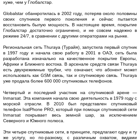
хуже, чем у Глобалстар.
Globalstar обанкротилась в 2002 году, потеряв около половины
своих спутников первого поколения и сейчас пытается
восстановить былую мощность. В настоящее время, покрытие
Глобалстар достаточно ограничено, и не совсем надежно в
режиме 24/7, в сравнении с другими операторами на рынке.
Региональная сеть Thuraya (Турайя), запустила первый спутник
в 1997 году и начала свою работу в 2001 в ОАЭ, сеть была
разработана изначально на качественное покрытие Европы,
Африки и Ближнего востока. В арсенале средств связи Thuraya
есть двухрежимные трубки, что означает, что абонент может
использовать как GSM связь, так и спутниковую связь. Thuraya
уже продала более 600 000 спутниковых телефонов.
Четвертый и последний участник на спутниковой арене —
Inmarsat. Эта компания начала свою деятельность в 1979 году с
морской отрасли. В 2010 был представлен спутниковый
телефон IsatPhone PRO, который при помощи спутниковой сети
Inmarsat покрывает весь земной шар, за исключением
Северного и Южного полюса.
Эти четыре спутниковые сети, в принципе, предлагают одну и ту
же услугу, но по-разному, с различным охватом, видами