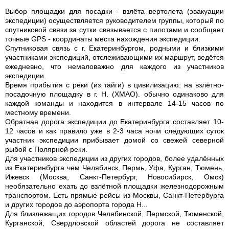
Выбор площадки для посадки - взлёта вертолета (эвакуации
экспедиции) осуществляется руководителем группы, который по
спутниковой связи за сутки связывается с пилотами и сообщает
точные GPS - координаты места нахождения экспедиции.
Спутниковая связь с г. Екатеринбургом, родными и близкими
участниками экспедиций, отслеживающими их маршрут, ведётся
ежедневно, что немаловажно для каждого из участников
экспедиции.
Время прибытия с реки (из тайги) в цивилизацию: на взлётно-
посадочную площадку в г. Н. (ХМАО). обычно одинаково для
каждой команды и находится в интервале 14-15 часов по
местному времени.
Обратная дорога экспедиции до Екатеринбурга составляет 10-
12 часов и как правило уже в 2-3 часа ночи следующих суток
участник экспедиции прибывает домой со свежей северной
рыбой с Полярной реки.
Для участников экспедиции из других городов, более удалённых
из Екатеринбурга чем Челябинск, Пермь, Уфа, Курган, Тюмень,
Ижевск (Москва, Санкт-Петербург, Новосибирск, Омск)
необязательно ехать до взлётной площадки железнодорожным
транспортом. Есть прямые рейсы из Москвы, Санкт-Петербурга
и других городов до аэропорта города Н...
Для близлежащих городов Челябинской, Пермской, Тюменской,
Курганской, Свердловской областей дорога не составляет