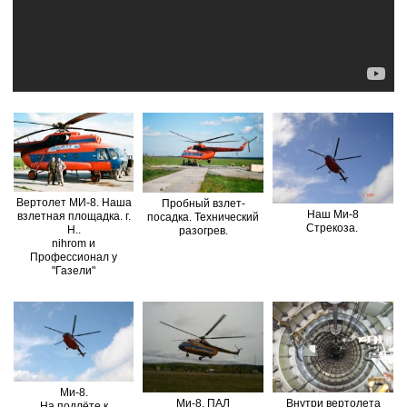
Вертолет МИ-8. Наша
Пробный взлет-
Наш Ми-8
взлетная площадка. г.
посадка. Технический
Стрекоза.
Н..
разогрев.
nihrom и
Профессионал у
"Газели"
Ми-8.
Ми-8. ПАЛ
Внутри вертолета
На подлёте к