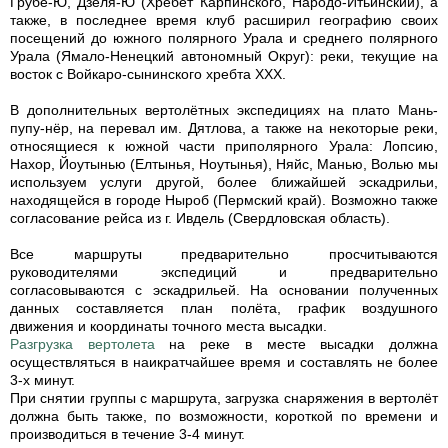
Грубе-Ю, Дзеля-Ю (Хребет Карпинского, Народо-Итьинский), а
также, в последнее время клуб расширил географию своих
посещений до южного полярного Урала и среднего полярного
Урала (Ямало-Ненецкий автономный Округ): реки, текущие на
восток с Войкаро-сынинского хребта ХХХ.
В дополнительных вертолётных экспедициях на плато Мань-
пупу-нёр, на перевал им. Дятлова, а также на некоторые реки,
относящиеся к южной части приполярного Урала: Лопсию,
Нахор, Йоутынью (Елтынья, Ноутынья), Няйс, Манью, Волью мы
используем услуги другой, более ближайшей эскадрильи,
находящейся в городе Ныроб (Пермский край). Возможно также
согласование рейса из г. Ивдель (Свердловская область).
Все маршруты предварительно просчитываются
руководителями экспедиций и предварительно
согласовываются с эскадрильей. На основании полученных
данных составляется план полёта, график воздушного
движения и координаты точного места высадки.
Разгрузка вертолета
на реке в месте высадки должна
осуществляться в наикратчайшее время и составлять не более
3-х минут.
При снятии группы с маршрута, загрузка снаряжения в вертолёт
должна быть также, по возможности, короткой по времени и
производиться в течение 3-4 минут.