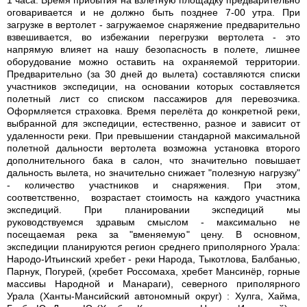
оговаривается и не должно быть позднее 7-00 утра. При
загрузке в вертолет - загружаемое снаряжение предварительно
взвешивается, во избежании перегрузки вертолета - это
напрямую влияет на нашу безопасность в полете, лишнее
оборудование можно оставить на охраняемой территории.
Предварительно (за 30 дней до вылета) составляются списки
участников экспедиции, на основании которых составляется
полетный лист со списком пассажиров для перевозчика.
Оформляется страховка. Время перелёта до конкретной реки,
выбранной для экспедиции, естественно, разное и зависит от
удаленности реки. При превышении стандарной максимальной
полетной дальности вертолета возможна установка второго
дополнительного бака в салон, что значительно повышает
дальность вылета, но значительно снижает "полезную нагрузку"
- количество участников и снаряжения. При этом,
соответственно, возрастает стоимость на каждого участника
экспедиций. При планировании экспедиций мы
руководствуемся здравым смыслом - максимально не
посещаемая река за "вменяемую" цену. В основном,
экспедиции планируются регион среднего приполярного Урала:
Народо-Итьинский хребет - реки Народа, Тыкотлова, Балбанью,
Парнук, Погурей, (хребет Россомаха, хребет Мансинёр, горные
массивы Народной и Манараги), северного приполярного
Урала (Ханты-Мансийский автономный округ) : Хулга, Хайма,