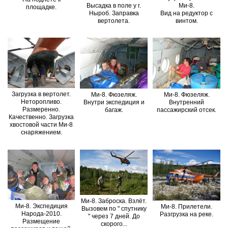
Высадка в поле у г.
Ми-8.
площадке.
Ныроб. Заправка
Вид на редуктор с
вертолета.
винтом.
Загрузка в вертолет.
Ми-8. Фюзеляж.
Ми-8. Фюзеляж.
Неторопливо.
Внутри экспедиция и
Внутренний
Размеренно.
багаж.
пассажирский отсек.
Качественно. Загрузка
хвостовой части Ми-8
снаряжением.
Ми-8. Заброска. Взлёт.
Ми-8. Экспедиция
Ми-8. Прилетели.
Вызовем по " спутнику
Народа-2010.
Разгрузка на реке.
" через 7 дней. До
Размещение
скорого...