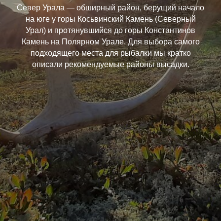
Север Урала — обширный район, берущий начало
на юге у горы Косьвинский Камень (Северный
Урал) и протянувшийся до горы Константинов
Камень на Полярном Урале. Для выбора самого
подходящего места для рыбалки мы кратко
описали рекомендуемые районы высадки.