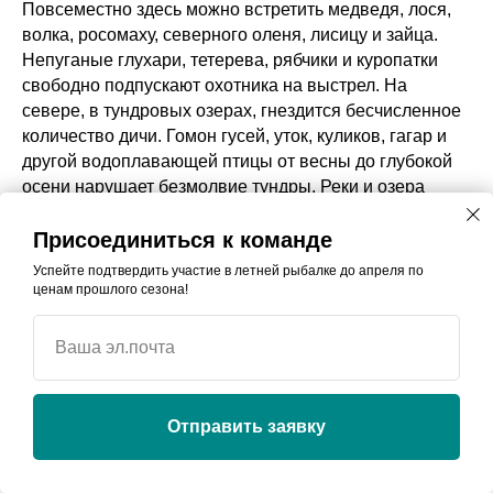
Повсеместно здесь можно встретить медведя, лося,
волка, росомаху, северного оленя, лисицу и зайца.
Непуганые глухари, тетерева, рябчики и куропатки
свободно подпускают охотника на выстрел. На
севере, в тундровых озерах, гнездится бесчисленное
количество дичи. Гомон гусей, уток, куликов, гагар и
другой водоплавающей птицы от весны до глубокой
осени нарушает безмолвие тундры. Реки и озера
Полярного Урала изобилуют рыбой — хариусом,
Присоединиться к команде
тайменем и др. А сколько ягод и грибов поспевает к
концу лета в тайге и тундре!
Успейте подтвердить участие в летней рыбалке до апреля по
ценам прошлого сезона!
Ваша эл.почта
Отправить заявку
1
Задать вопрос